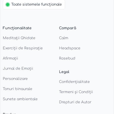
Toate sistemele funcționale
Funcționalitate
Compară
Meditații Ghidate
Calm
Exerciții de Respirație
Headspace
Afirmații
Rosebud
Jurnal de Emoții
Legal
Personalizare
Confidențialitate
Tonuri binaurale
Termeni și Condiții
Sunete ambientale
Drepturi de Autor