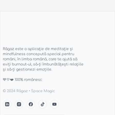
Răgaz Logo
Răgaz este o aplicație de meditație și
mindfulness concepută special pentru
români, în limba română, care te ajută să
eviți burnout-ul, să-ți îmbunătățești relațiile
și să-ți gestionezi emoțiile.
💙💛❤️ 100% românesc
© 2024 Răgaz •
Space Magic
Răgaz LinkedIn
Răgaz Instagram
Răgaz Facebook
Răgaz TikTok
Răgaz YouTube