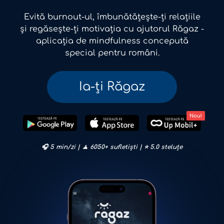
Evită burnout-ul, îmbunătățește-ți relațiile
și regăsește-ți motivația cu ajutorul Răgaz -
aplicația de mindfulness concepută
special pentru români.
Ia-ți Răgaz
Nou!
🎧 5 min/zi | 🧘
6050
+ sufletiști | ⭐ 5.0 steluțe